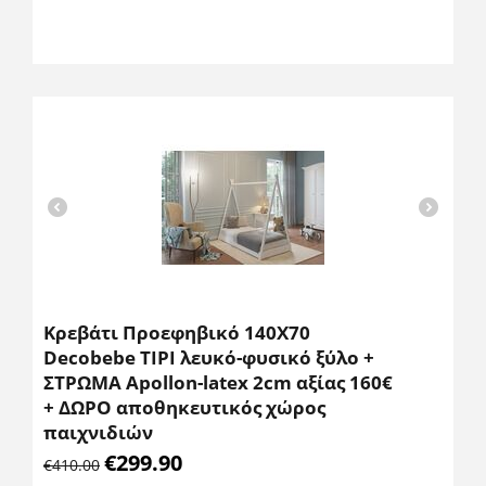
Κρεβάτι Προεφηβικό 140Χ70
Decobebe TIPI λευκό-φυσικό ξύλο +
ΣΤΡΩΜΑ Apollon-latex 2cm αξίας 160€
+ ΔΩΡΟ αποθηκευτικός χώρος
παιχνιδιών
€
299.90
€
410.00