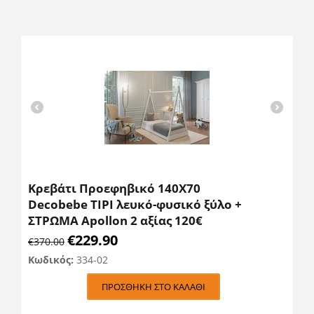
Κρεβάτι Προεφηβικό 140Χ70
Decobebe TIPI λευκό-φυσικό ξύλο +
ΣΤΡΩΜΑ Apollon 2 αξίας 120€
€
229.90
€
370.00
Κωδικός:
334-02
ΠΡΟΣΘΉΚΗ ΣΤΟ ΚΑΛΆΘΙ