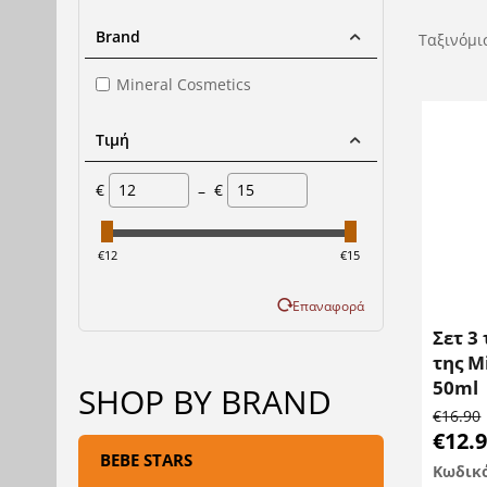
Brand
Ταξινόμι
Mineral Cosmetics
Τιμή
€
–
€
‎€
12
‎€
15
Επαναφορά
Σετ 3
της M
50ml
SHOP BY BRAND
€
16.90
€
12.
BEBE STARS
Κωδικ