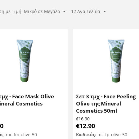
ση με Τιμή: Μικρό σε Μεγάλο
12 Ανα Σελίδα
 τμχ - Face Mask Olive
Σετ 3 τμχ - Face Peeling
ineral Cosmetics
Olive της Mineral
Cosmetics 50ml
€
16.90
90
€
12.90
ός:
mc-fm-olive-50
Κωδικός:
mc-fp-olive-50