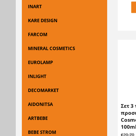
INART
KARE DESIGN
FARCOM
MINERAL COSMETICS
EUROLAMP
INLIGHT
DECOMARKET
AIDONITSA
Σετ 3
προσ
ARTBEBE
Cosme
100m
BEBE STROM
€
20.70