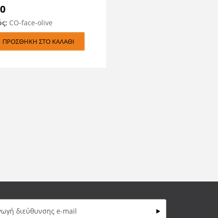
90
ός:
CO-face-olive
ΠΡΟΣΘΉΚΗ ΣΤΟ ΚΑΛΆΘΙ