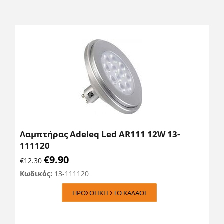
Λαμπτήρας Adeleq Led AR111 12W 13-
111120
€
9.90
€
12.30
Κωδικός:
13-111120
ΠΡΟΣΘΉΚΗ ΣΤΟ ΚΑΛΆΘΙ