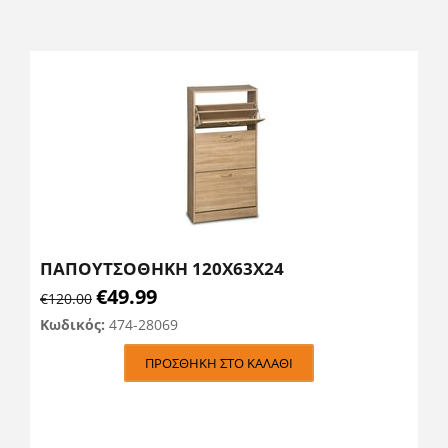
ΠΑΠΟΥΤΣΟΘΗΚΗ 120Χ63Χ24
€
49.99
€
120.00
Κωδικός:
474-28069
ΠΡΟΣΘΉΚΗ ΣΤΟ ΚΑΛΆΘΙ